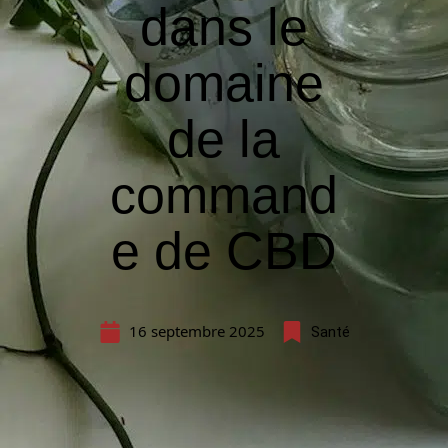
dans le
domaine
de la
command
e de CBD
16 septembre 2025
Santé