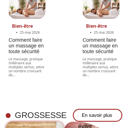
Bien-être
Bien-être
25 mai 2026
25 mai 2026
Comment faire
Comment faire
un massage en
un massage en
toute sécurité
toute sécurité
Le massage, pratique
Le massage, pratique
millénaire aux
millénaire aux
multiples vertus, attire
multiples vertus, attire
un nombre croissant
un nombre croissant
de
…
de
…
Quand faire
un test de
grossesse :
timing fiable
GROSSESSE
En savoir plus
et erreurs à
éviter