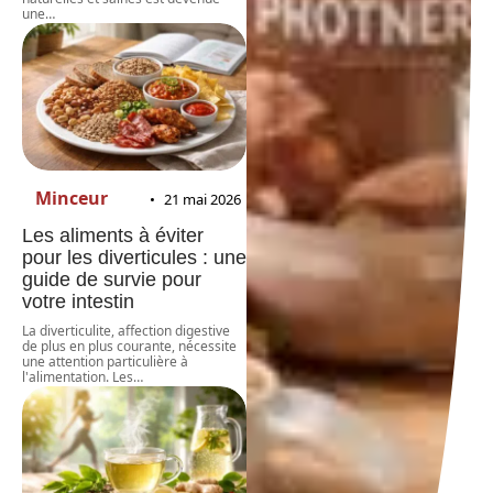
une
…
Minceur
21 mai 2026
Les aliments à éviter
pour les diverticules : une
guide de survie pour
votre intestin
La diverticulite, affection digestive
de plus en plus courante, nécessite
une attention particulière à
l'alimentation. Les
…