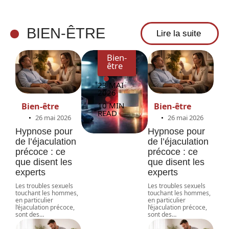
ment
savoir
BIEN-ÊTRE
Lire la suite
Bien-
être
23 MAI
2026
10 MIN
Bien-être
Bien-être
READ
26 mai 2026
26 mai 2026
Hypnose pour
Hypnose pour
de l’éjaculation
de l’éjaculation
précoce : ce
précoce : ce
que disent les
que disent les
experts
experts
Les troubles sexuels
Les troubles sexuels
touchant les hommes,
touchant les hommes,
en particulier
en particulier
l’éjaculation précoce,
l’éjaculation précoce,
sont des
…
sont des
…