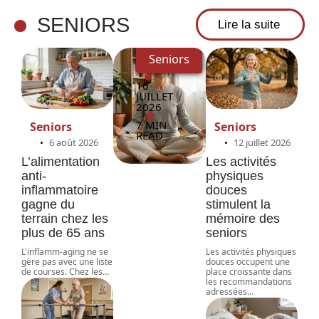
seniors
SENIORS
Lire la suite
Seniors
16
JUILLET
2026
7 MIN
Seniors
Seniors
READ
6 août 2026
12 juillet 2026
L’alimentation
Les activités
anti-
physiques
inflammatoire
douces
gagne du
stimulent la
terrain chez les
mémoire des
plus de 65 ans
seniors
L'inflamm-aging ne se
Les activités physiques
gère pas avec une liste
douces occupent une
de courses. Chez les
…
place croissante dans
les recommandations
adressées
…