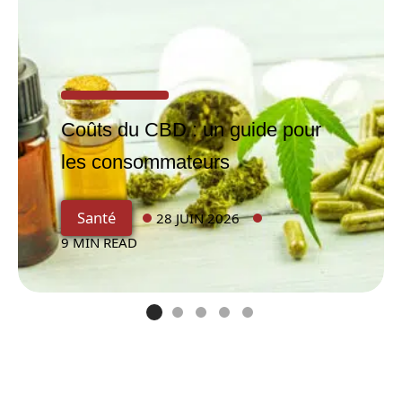
Coûts du CBD : un guide pour
les consommateurs
Les
Santé
28 JUIN 2026
bienfait
9 MIN READ
s de la
médita
tion
sur le
moral
des