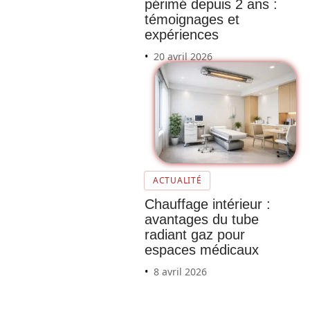
périmé depuis 2 ans :
témoignages et
expériences
20 avril 2026
Avis
sur le
danger
ACTUALITÉ
du
Chauffage intérieur :
Therm
avantages du tube
oxyl :
radiant gaz pour
Ce que
espaces médicaux
vous
8 avril 2026
devez
absolu