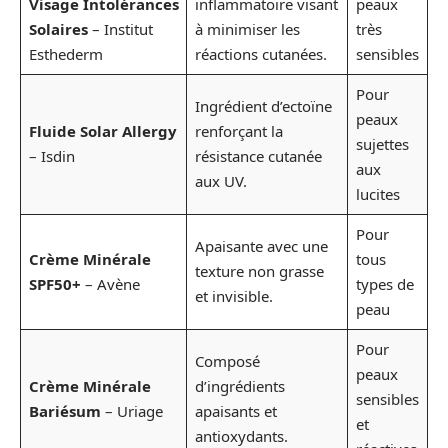
Visage Intolérances
inflammatoire visant
peaux
Solaires
– Institut
à minimiser les
très
Esthederm
réactions cutanées.
sensibles
Pour
Ingrédient d’ectoïne
peaux
Fluide Solar Allergy
renforçant la
sujettes
– Isdin
résistance cutanée
aux
aux UV.
lucites
Pour
Apaisante avec une
Crème Minérale
tous
texture non grasse
SPF50+
– Avène
types de
et invisible.
peau
Pour
Composé
peaux
Crème Minérale
d’ingrédients
sensibles
Bariésum
– Uriage
apaisants et
et
antioxydants.