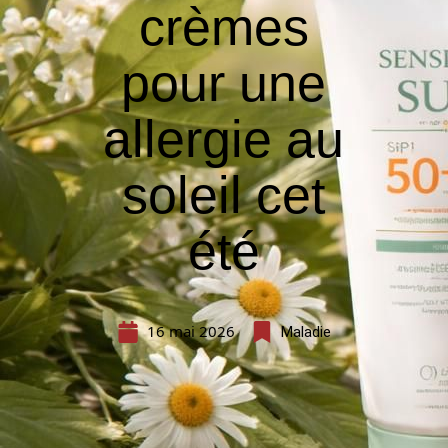
crèmes
pour une
allergie au
soleil cet
été
16 mai 2026
Maladie