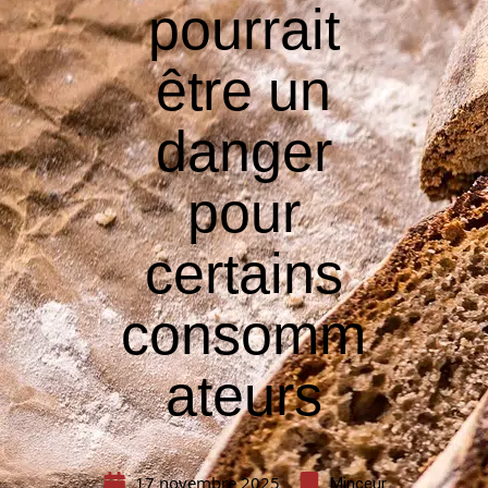
pourrait
être un
danger
pour
certains
consomm
ateurs
17 novembre 2025
Minceur