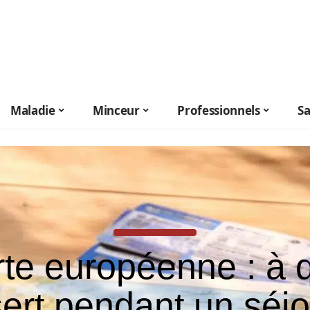
Maladie
Minceur
Professionnels
S
te européenne : à 
sert pendant un séj