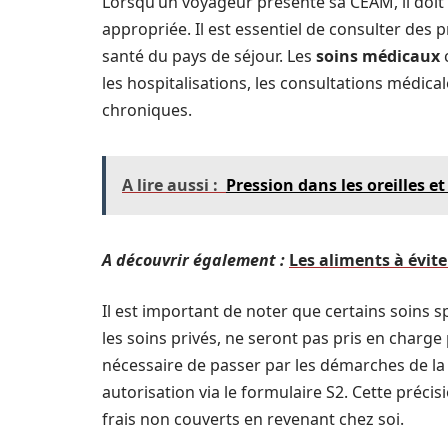
Lorsqu’un voyageur présente sa CEAM, il doit
appropriée. Il est essentiel de consulter des
santé du pays de séjour. Les
soins médicaux
c
les hospitalisations, les consultations médic
chroniques.
A lire aussi :
Pression dans les oreilles et
A découvrir également :
Les aliments à évit
Il est important de noter que certains soins 
les soins privés, ne seront pas pris en charge 
nécessaire de passer par les démarches de la
autorisation via le formulaire S2. Cette précis
frais non couverts en revenant chez soi.