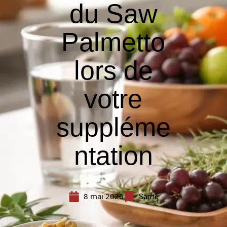
du Saw
Palmetto
lors de
votre
suppléme
ntation
8 mai 2026
Santé