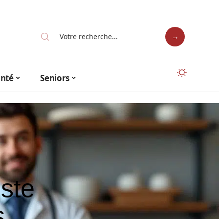
anté
Seniors
iste
s