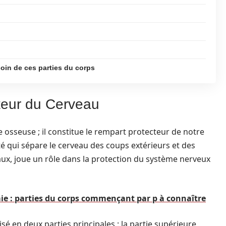
oin de ces parties du corps
teur du Cerveau
 osseuse ; il constitue le rempart protecteur de notre
é qui sépare le cerveau des coups extérieurs et des
aux, joue un rôle dans la protection du système nerveux
ie : parties du corps commençant par p à connaître
isé en deux parties principales : la partie supérieure,