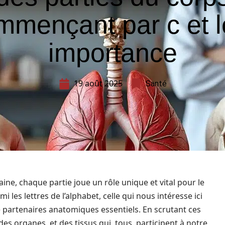
mmençant par c et l
importance
19 août 2025
Santé
ine, chaque partie joue un rôle unique et vital pour le
es lettres de l’alphabet, celle qui nous intéresse ici
 de partenaires anatomiques essentiels. En scrutant ces
s organes, et des tissus qui, tous, participent à notre