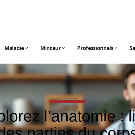
Maladie
Minceur
Professionnels
S
lorez l’anatomie : l
des parties du corp