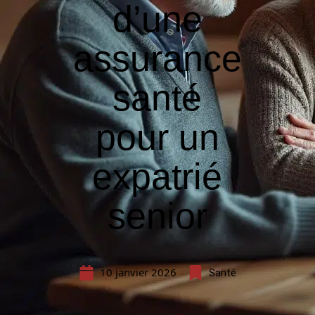
d’une
assurance
santé
pour un
expatrié
senior
10 janvier 2026
Santé