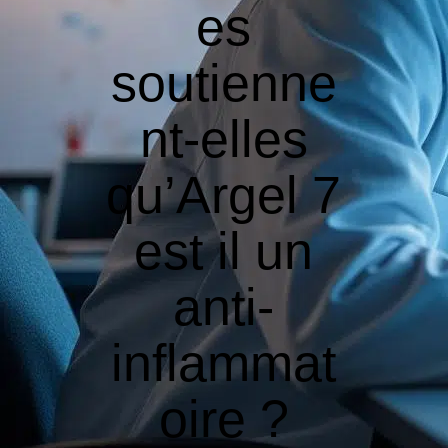
es
soutienne
nt-elles
qu’Argel 7
est il un
anti-
inflammat
oire ?