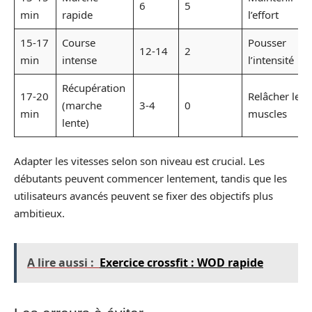
6
5
min
rapide
l’effort
15-17
Course
Pousser
12-14
2
min
intense
l’intensité
Récupération
17-20
Relâcher les
(marche
3-4
0
min
muscles
lente)
Adapter les vitesses selon son niveau est crucial. Les
débutants peuvent commencer lentement, tandis que les
utilisateurs avancés peuvent se fixer des objectifs plus
ambitieux.
A lire aussi :
Exercice crossfit : WOD rapide