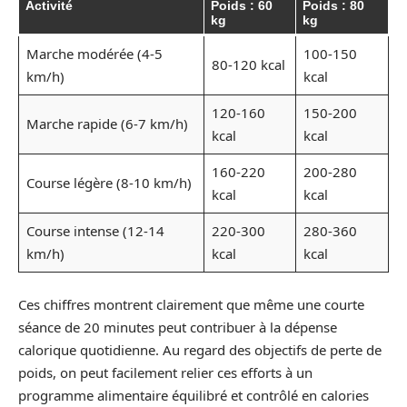
Activité
Poids : 60
Poids : 80
kg
kg
Marche modérée (4-5
100-150
80-120 kcal
km/h)
kcal
120-160
150-200
Marche rapide (6-7 km/h)
kcal
kcal
160-220
200-280
Course légère (8-10 km/h)
kcal
kcal
Course intense (12-14
220-300
280-360
km/h)
kcal
kcal
Ces chiffres montrent clairement que même une courte
séance de 20 minutes peut contribuer à la dépense
calorique quotidienne. Au regard des objectifs de perte de
poids, on peut facilement relier ces efforts à un
programme alimentaire équilibré et contrôlé en calories