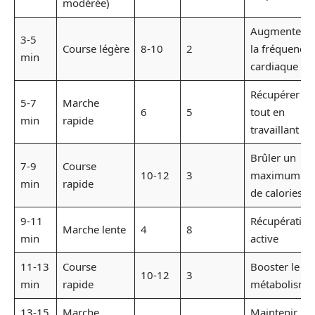
modérée)
Augmenter
3-5
Course légère
8-10
2
la fréquence
min
cardiaque
Récupérer
5-7
Marche
6
5
tout en
min
rapide
travaillant
Brûler un
7-9
Course
10-12
3
maximum
min
rapide
de calories
9-11
Récupération
Marche lente
4
8
min
active
11-13
Course
Booster le
10-12
3
min
rapide
métabolisme
13-15
Marche
Maintenir