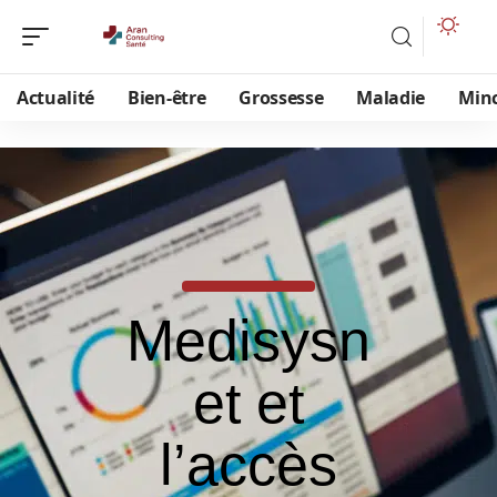
Actualité
Bien-être
Grossesse
Maladie
Min
Medisysn
et et
l’accès