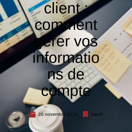
client :
comment
gérer vos
informatio
ns de
compte
20 novembre 2024
Santé