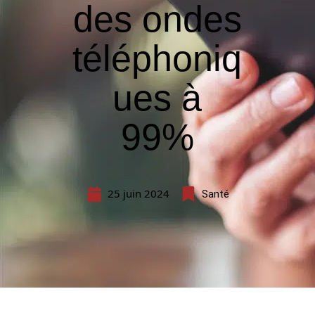
des ondes
téléphoniq
ues à
99%
25 juin 2024
Santé