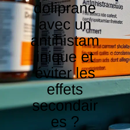
doliprane
avec un
antihistam
inique et
éviter les
effets
secondair
es ?