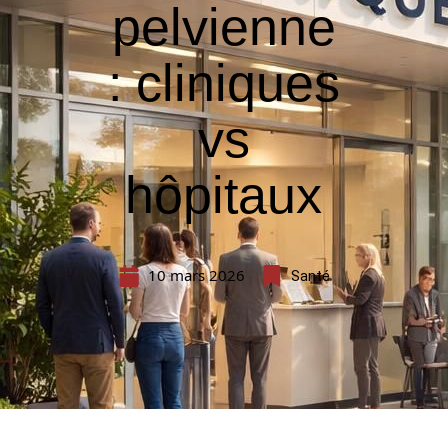
pelvienne
: cliniques
vs
hôpitaux
10 mars 2026
Santé