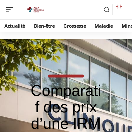
Actualité
Bien-être
Grossesse
Maladie
Min
Comparati
f des prix
d’une IRM