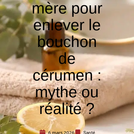
mère pour
enlever le
bouchon
de
cérumen :
mythe ou
réalité ?
6 mars 2026
Santé