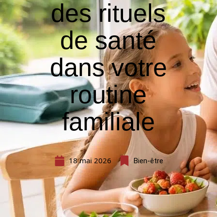
des rituels
de santé
dans votre
routine
familiale
18 mai 2026
Bien-être