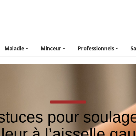
Maladie
Minceur
Professionnels
S
stuces pour soulage
leur à l’aisselle ga