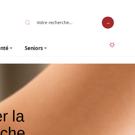
anté
Seniors
r la
uche