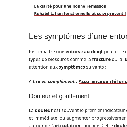
La clarté pour une bonne rémission
Réhabilitation fonctionnelle et suivi préventif
Les symptômes d’une entor
Reconnaître une
entorse au doigt
peut être d
types de blessures comme la
fracture
ou la
l
attention aux
symptômes
suivants :
A lire en complément :
Assurance santé fonct
Douleur et gonflement
La
douleur
est souvent le premier indicateur 
et immédiate, ou augmenter progressivement.
autour de l’
articulation
touchée. Cette
doule