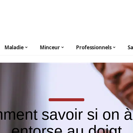
Maladie
Minceur
Professionnels
S
ment savoir si on à
entorse au doigt