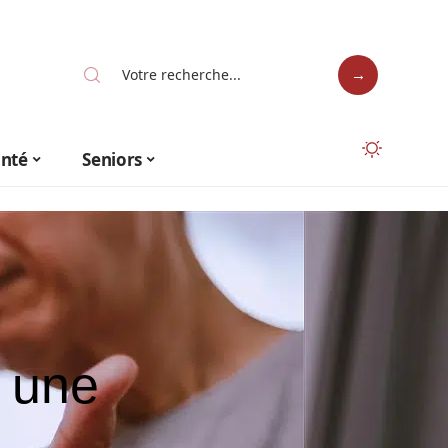
anté
Seniors
 une