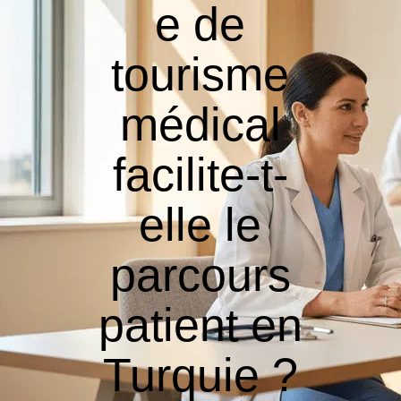
e de
tourisme
médical
facilite-t-
elle le
parcours
patient en
Turquie ?