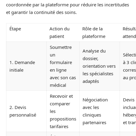
coordonnée par la plateforme pour réduire les incertitudes
et garantir la continuité des soins.
Étape
Action du
Rôle de la
Résult
patient
plateforme
atten
Soumettre
Analyse du
un
Sélect
dossier,
1. Demande
formulaire
à 3 cl
orientation vers
initiale
en ligne
corre
les spécialistes
avec son cas
au pro
adaptés
médical
Recevoir et
Négociation
Devis 
comparer
2. Devis
avec les
inclua
les
personnalisé
cliniques
héber
propositions
partenaires
et tra
tarifaires