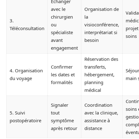
Échanger
avec le
Organisation de
Valida
chirurgien
la
3.
médic
ou
visioconférence,
Téléconsultation
projet
spécialiste
interprétariat si
soins
avant
besoin
engagement
Réservation des
Confirmer
transferts,
4. Organisation
Séjour
les dates et
hébergement,
du voyage
main 
formalités
planning
médical
Contin
Signaler
Coordination
soins 
5. Suivi
tout
avec la clinique,
gesti
postopératoire
symptôme
assistance à
compl
après retour
distance
éventu