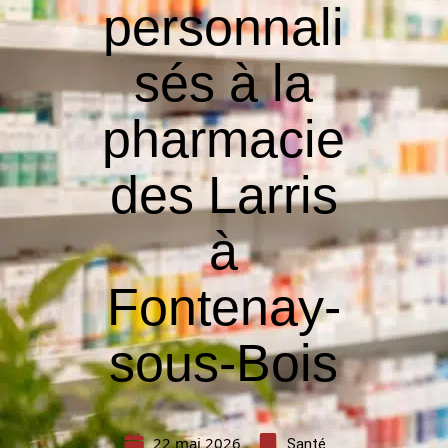
personnali
sés à la
pharmacie
des Larris
à
Fontenay-
sous-Bois
22 mai 2026
Santé