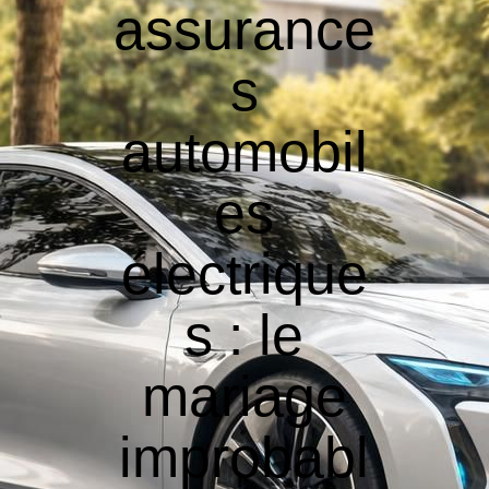
assurance
s
automobil
es
électrique
s : le
mariage
improbabl