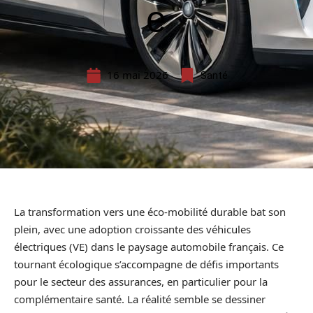
e
16 mai 2026
Santé
La transformation vers une éco-mobilité durable bat son
plein, avec une adoption croissante des véhicules
électriques (VE) dans le paysage automobile français. Ce
tournant écologique s’accompagne de défis importants
pour le secteur des assurances, en particulier pour la
complémentaire santé. La réalité semble se dessiner