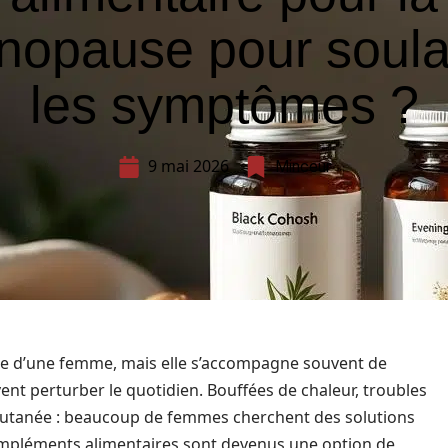
nopause pour soula
les symptômes ?
9 mai 2026
Minceur
vie d’une femme, mais elle s’accompagne souvent de
 perturber le quotidien. Bouffées de chaleur, troubles
cutanée : beaucoup de femmes cherchent des solutions
compléments alimentaires sont devenus une option de