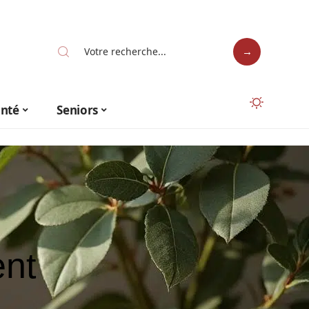
anté
Seniors
ent