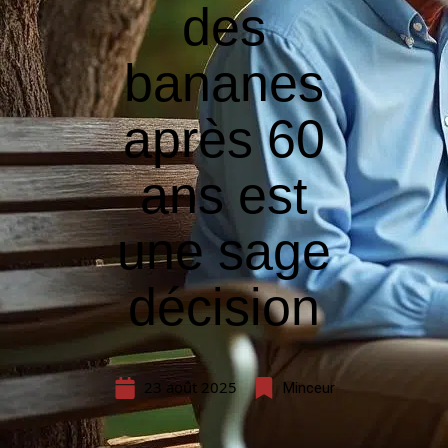
des
bananes
après 60
ans est
une sage
décision
23 août 2025
Minceur