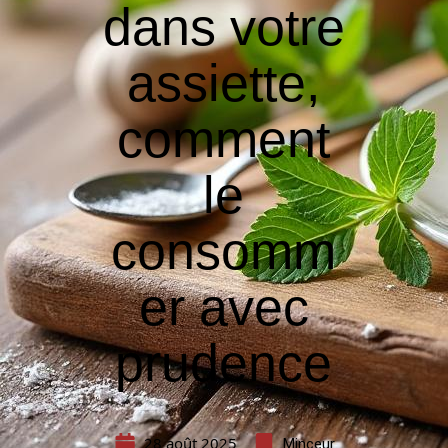
dans votre
assiette,
comment
le
consomm
er avec
prudence
28 août 2025
Minceur