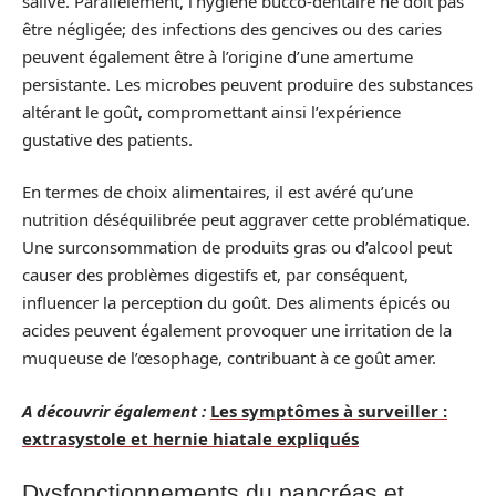
salive. Parallèlement, l’hygiène bucco-dentaire ne doit pas
être négligée; des infections des gencives ou des caries
peuvent également être à l’origine d’une amertume
persistante. Les microbes peuvent produire des substances
altérant le goût, compromettant ainsi l’expérience
gustative des patients.
En termes de choix alimentaires, il est avéré qu’une
nutrition déséquilibrée peut aggraver cette problématique.
Une surconsommation de produits gras ou d’alcool peut
causer des problèmes digestifs et, par conséquent,
influencer la perception du goût. Des aliments épicés ou
acides peuvent également provoquer une irritation de la
muqueuse de l’œsophage, contribuant à ce goût amer.
A découvrir également :
Les symptômes à surveiller :
extrasystole et hernie hiatale expliqués
Dysfonctionnements du pancréas et