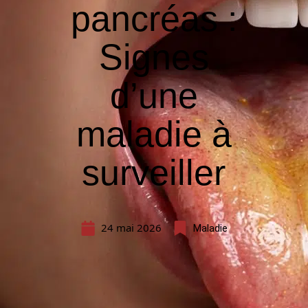
pancréas :
Signes
d’une
maladie à
surveiller
24 mai 2026
Maladie