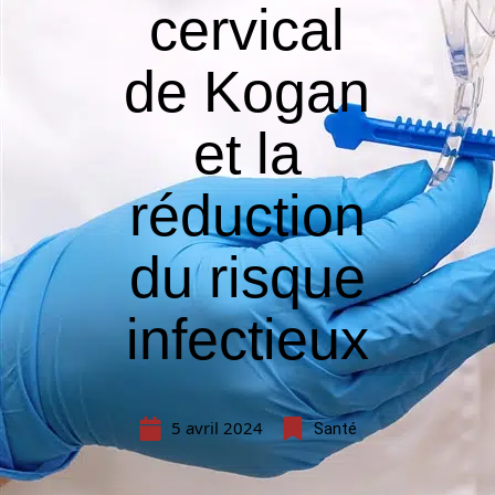
cervical
de Kogan
et la
réduction
du risque
infectieux
5 avril 2024
Santé