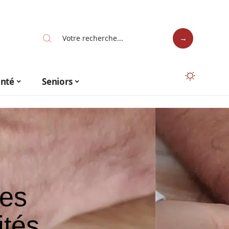
anté
Seniors
res
ités,