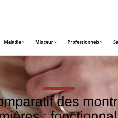
Maladie
Minceur
Professionnels
S
mparatif des mont
rmières : fonctionnal