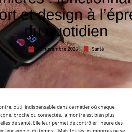
ort et design à l’ép
du quotidien
16 novembre 2025
Santé
montre, outil indispensable dans ce métier où chaque
licone, broche ou connectée, la montre est bien plus
lles de santé. Elle leur permet de contrôler l’heure des
niser leur emploi du temps… Mais toutes les montres ne se