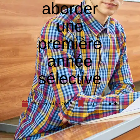
aborder
une
première
année
sélective
25 novembre 2025
Professionnels