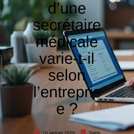
d’une
secrétaire
médicale
varie-t-il
selon
l’entrepris
e ?
10 janvier 2026
Santé