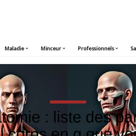
Maladie
Minceur
Professionnels
S
tomie : liste des par
u corps en g que vo