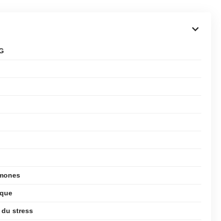
 G
rmones
ique
 du stress