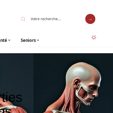
anté
Seniors
ties
us