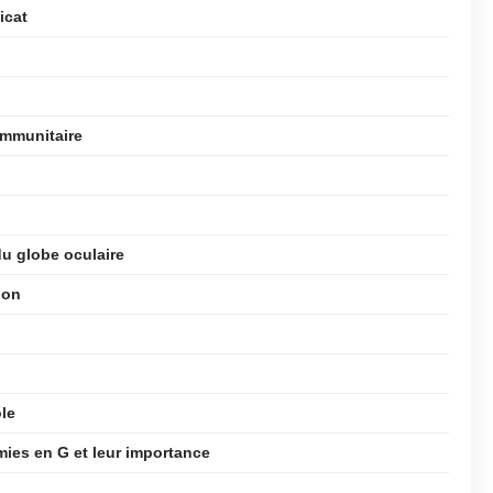
icat
immunitaire
 du globe oculaire
ion
ôle
ies en G et leur importance