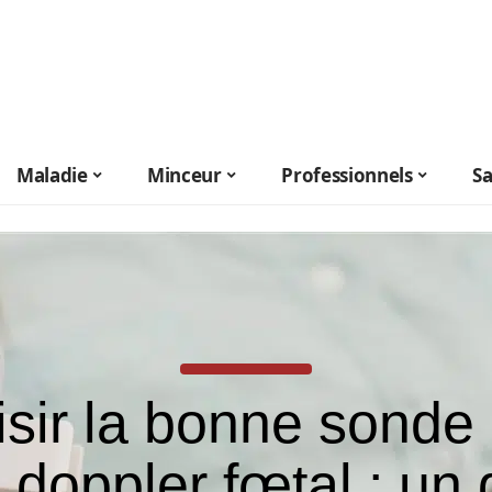
Maladie
Minceur
Professionnels
S
sir la bonne sonde
 doppler fœtal : un