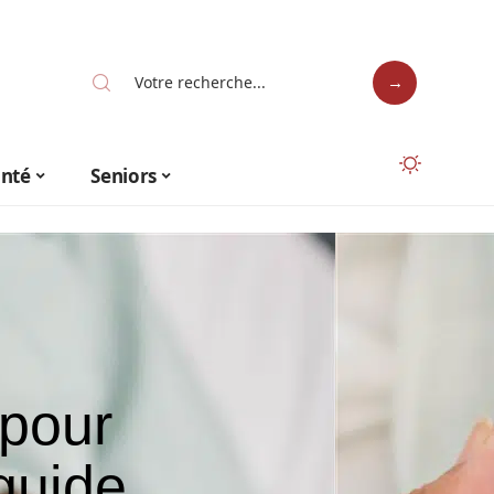
anté
Seniors
 pour
 guide