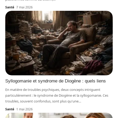
Santé
7 mai 2026
Syllogomanie et syndrome de Diogène : quels liens
En matière de troubles psychiques, deux concepts intriguent
particulièrement : le syndrome de Diogène et la syllogomanie. Ces
troubles, souvent confondus, sont plus qu'une
…
Santé
1 mai 2026