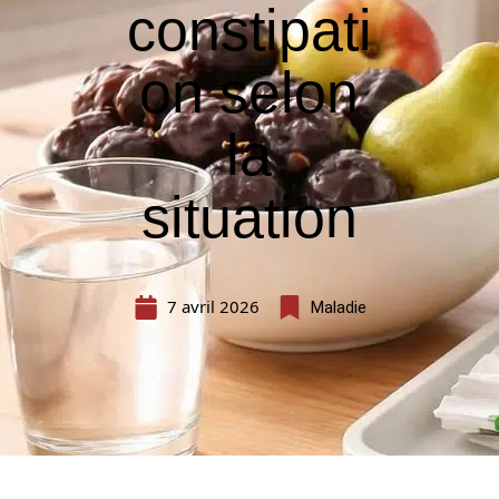
constipati
on selon
la
situation
7 avril 2026
Maladie