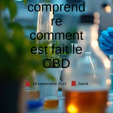
comprend
re
comment
est fait le
CBD
24 septembre 2025
Santé