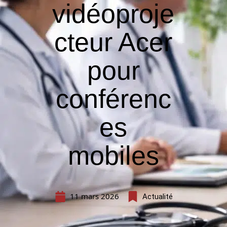
vidéoproje
cteur Acer
pour
conférenc
es
mobiles
11 mars 2026
Actualité