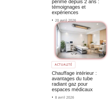
périmé depuis 2 ans :
témoignages et
expériences
20 avril 2026
Avis
sur le
danger
ACTUALITÉ
du
Chauffage intérieur :
Therm
avantages du tube
oxyl :
radiant gaz pour
Ce que
espaces médicaux
vous
8 avril 2026
devez
absolu