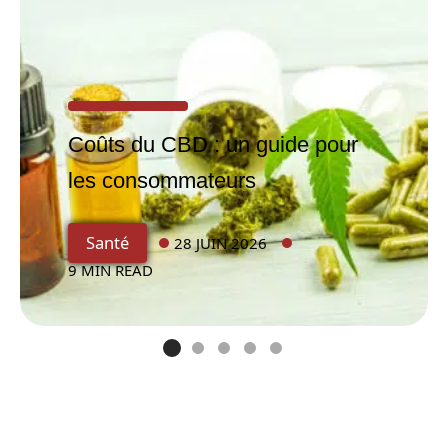
Coûts du CBD : un guide pour
les consommateurs
Les
Santé
28 JUIN 2026
bienfait
9 MIN READ
s de la
médita
tion
sur le
moral
des