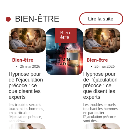
ment
savoir
BIEN-ÊTRE
Lire la suite
Bien-
être
23 MAI
2026
10 MIN
Bien-être
Bien-être
READ
26 mai 2026
26 mai 2026
Hypnose pour
Hypnose pour
de l’éjaculation
de l’éjaculation
précoce : ce
précoce : ce
que disent les
que disent les
experts
experts
Les troubles sexuels
Les troubles sexuels
touchant les hommes,
touchant les hommes,
en particulier
en particulier
l’éjaculation précoce,
l’éjaculation précoce,
sont des
…
sont des
…