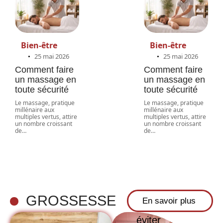
Bien-être
Bien-être
25 mai 2026
25 mai 2026
Comment faire
Comment faire
un massage en
un massage en
toute sécurité
toute sécurité
Le massage, pratique
Le massage, pratique
millénaire aux
millénaire aux
multiples vertus, attire
multiples vertus, attire
un nombre croissant
un nombre croissant
de
…
de
…
Quand faire
un test de
grossesse :
timing fiable
GROSSESSE
En savoir plus
et erreurs à
éviter