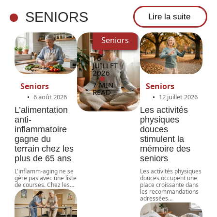
seniors
SENIORS
Lire la suite
Seniors
16
JUILLET
2026
7 MIN
Seniors
Seniors
READ
6 août 2026
12 juillet 2026
L’alimentation
Les activités
anti-
physiques
inflammatoire
douces
gagne du
stimulent la
terrain chez les
mémoire des
plus de 65 ans
seniors
L'inflamm-aging ne se
Les activités physiques
gère pas avec une liste
douces occupent une
de courses. Chez les
…
place croissante dans
les recommandations
adressées
…