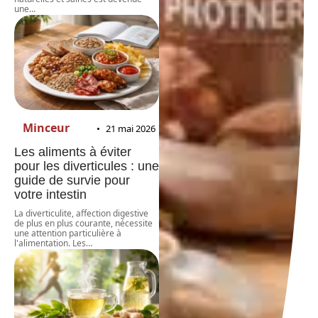
une
…
Minceur
21 mai 2026
Les aliments à éviter
pour les diverticules : une
guide de survie pour
votre intestin
La diverticulite, affection digestive
de plus en plus courante, nécessite
une attention particulière à
l'alimentation. Les
…